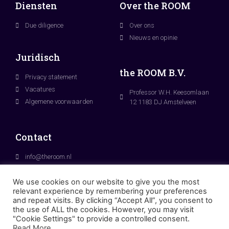
Diensten
Over the ROOM
Due diligence
Over ons
Nieuws en opinie
Juridisch
the ROOM B.V.
Privacy statement
Vacatures
Professor W.H. Keesomlaan
Algemene voorwaarden
12 1183 DJ Amstelveen
Contact
info@theroom.nl
+31 (0)20 3053810
We use cookies on our website to give you the most
relevant experience by remembering your preferences
and repeat visits. By clicking “Accept All”, you consent to
the use of ALL the cookies. However, you may visit
"Cookie Settings" to provide a controlled consent.
Read More