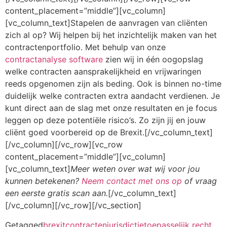
content_placement=”middle”][vc_column]
[vc_column_text]Stapelen de aanvragen van cliënten
zich al op? Wij helpen bij het inzichtelijk maken van het
contractenportfolio. Met behulp van onze
contractanalyse software
zien wij in één oogopslag
welke contracten aansprakelijkheid en vrijwaringen
reeds opgenomen zijn als beding. Ook is binnen no-time
duidelijk welke contracten extra aandacht verdienen. Je
kunt direct aan de slag met onze resultaten en je focus
leggen op deze potentiële risico’s. Zo zijn jij en jouw
cliënt goed voorbereid op de Brexit.[/vc_column_text]
[/vc_column][/vc_row][vc_row
content_placement=”middle”][vc_column]
[vc_column_text]
Meer weten over wat wij voor jou
kunnen betekenen?
Neem contact met ons op
of vraag
een eerste gratis scan aan.
[/vc_column_text]
[/vc_column][/vc_row][/vc_section]
Getagged
brexit
contracten
jurisdictie
toepasselijk recht