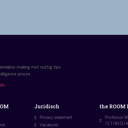
kelijkse mailing met nuttig tips
diligence proces
dIn
.
OOM
Juridisch
the ROOM B
Privacy statement
Professor W
12 1183 DJ 
nie
Vacatures