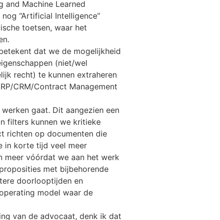
ng and Machine Learned
og “Artificial Intelligence”
tische toetsen, waar het
en.
 betekent dat we de mogelijkheid
 eigenschappen (niet/wel
ijk recht) te kunnen extraheren
n ERP/CRM/Contract Management
n werken gaat. Dit aangezien een
 filters kunnen we kritieke
ct richten op documenten die
in korte tijd veel meer
n meer vóórdat we aan het werk
 proposities met bijbehorende
rtere doorlooptijden en
t operating model waar de
ing van de advocaat, denk ik dat