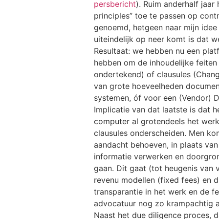
persbericht
). Ruim anderhalf jaa
principles” toe te passen op contr
genoemd, hetgeen naar mijn idee e
uiteindelijk op neer komt is dat
Resultaat: we hebben nu een platf
hebben om de inhoudelijke feiten 
ondertekend) of clausules (Chang
van grote hoeveelheden documen
systemen, óf voor een (Vendor) D
Implicatie van dat laatste is da
computer al grotendeels het werk
clausules onderscheiden. Men kom
aandacht behoeven, in plaats van
informatie verwerken en doorgro
gaan. Dit gaat (tot heugenis van 
revenu modellen (fixed fees) en d
transparantie in het werk en de 
advocatuur nog zo krampachtig a
Naast het due diligence proces, d