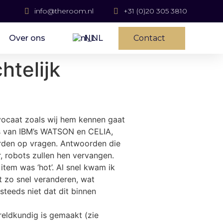
info@theroom.nl
+31 (0)20 305 3810
Over ons
NL
Contact
htelijk
vocaat zoals wij hem kennen gaat
es van IBM’s WATSON en CELIA,
orden op vragen. Antwoorden die
, robots zullen hen vervangen.
item was ‘hot’. Al snel kwam ik
t zo snel veranderen, wat
steeds niet dat dit binnen
reldkundig is gemaakt (zie