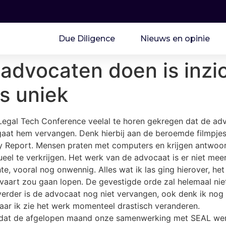
Due Diligence
Nieuws en opinie
dvocaten doen is inzic
s uniek
Legal Tech Conference veelal te horen gekregen dat de ad
 gaat hem vervangen. Denk hierbij aan de beroemde filmpj
ity Report. Mensen praten met computers en krijgen antwo
el te verkrijgen. Het werk van de advocaat is er niet meer
e, vooral nog onwennig. Alles wat ik las ging hierover, het 
n vaart zou gaan lopen. De gevestigde orde zal helemaal nie
 verder is de advocaat nog niet vervangen, ook denk ik nog 
Maar ik zie het werk momenteel drastisch veranderen.
eit dat de afgelopen maand onze samenwerking met SEAL we