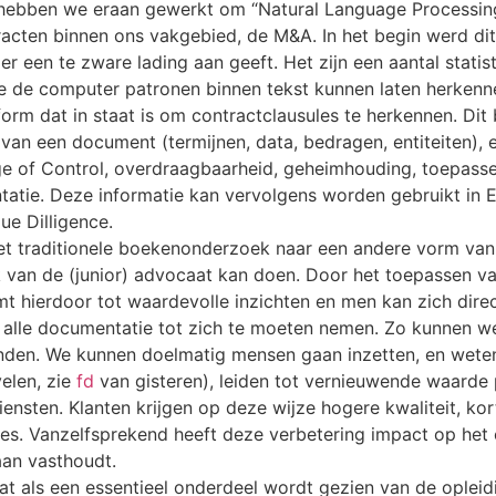
r hebben we eraan gewerkt om “Natural Language Processi
acten binnen ons vakgebied, de M&A. In het begin werd dit n
r een te zware lading aan geeft. Het zijn een aantal statis
 we de computer patronen binnen tekst kunnen laten herkenn
orm dat in staat is om contractclausules te herkennen. Dit
van een document (termijnen, data, bedragen, entiteiten),
e of Control, overdraagbaarheid, geheimhouding, toepassel
tatie. Deze informatie kan vervolgens worden gebruikt i
ue Dilligence.
t het traditionele boekenonderzoek naar een andere vorm va
 van de (junior) advocaat kan doen. Door het toepassen van
t hierdoor tot waardevolle inzichten en men kan zich dire
 alle documentatie tot zich te moeten nemen. Zo kunnen we 
nden. We kunnen doelmatig mensen gaan inzetten, en wete
velen, zie
fd
van gisteren), leiden tot vernieuwende waarde
iensten. Klanten krijgen op deze wijze hogere kwaliteit, ko
fees. Vanzelfsprekend heeft deze verbetering impact op he
an vasthoudt.
at als een essentieel onderdeel wordt gezien van de opleid