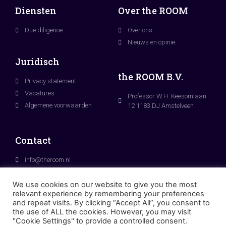
Diensten
Over the ROOM
Due diligence
Over ons
Nieuws en opinie
Juridisch
the ROOM B.V.
Privacy statement
Vacatures
Professor W.H. Keesomlaan
Algemene voorwaarden
12 1183 DJ Amstelveen
Contact
info@theroom.nl
+31 (0)20 3053810
We use cookies on our website to give you the most
relevant experience by remembering your preferences
and repeat visits. By clicking “Accept All”, you consent to
the use of ALL the cookies. However, you may visit
"Cookie Settings" to provide a controlled consent.