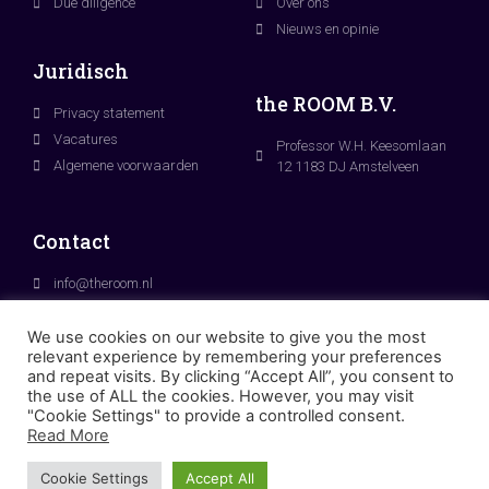
Due diligence
Over ons
Nieuws en opinie
Juridisch
the ROOM B.V.
Privacy statement
Vacatures
Professor W.H. Keesomlaan
Algemene voorwaarden
12 1183 DJ Amstelveen
Contact
info@theroom.nl
+31 (0)20 3053810
We use cookies on our website to give you the most
relevant experience by remembering your preferences
and repeat visits. By clicking “Accept All”, you consent to
the use of ALL the cookies. However, you may visit
"Cookie Settings" to provide a controlled consent.
Read More
© the ROOM B.V. – 2021
Cookie Settings
Accept All